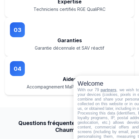
Expertise
Techniciens certifiés RGE QualiPAC
03
Garanties
Garantie décennale et SAV réactif
04
Aides
Welcome
Accompagnement MaPrimeRénov' et CEE
With our 79
partners
, we wish t
your devices (cookies, pixels in em
combine and share your personal
collected on this website or in o
us, or obtained later, including in 
Processing this data (identifiers,
loyalty programs, IP, postal add
Questions fréquentes à Ville-devant-
geolocation, etc.) allows devel
content, commercial offers an
Chaumont
screens (including by email, pos
personalising them, measuring t