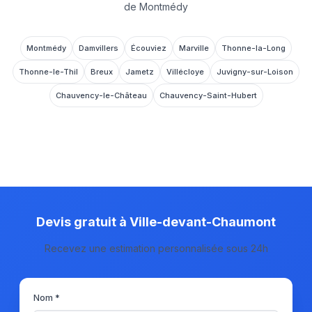
de Montmédy
Montmédy
Damvillers
Écouviez
Marville
Thonne-la-Long
Thonne-le-Thil
Breux
Jametz
Villécloye
Juvigny-sur-Loison
Chauvency-le-Château
Chauvency-Saint-Hubert
Voir toutes les communes du canton
Devis gratuit à Ville-devant-Chaumont
Recevez une estimation personnalisée sous 24h
Nom *